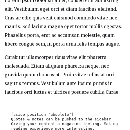
Lorem ipsum
dolor sit amet
, consectetur adipiscing
elit. Vestibulum eget orci et diam faucibus eleifend.
Cras ac odio quis velit euismod commodo vitae nec
mauris. Sed lacinia magna eget tortor mollis egestas.
Phasellus porta, erat ac accumsan molestie, quam
libero congue sem, in porta urna felis tempus augue.
Curabitur ullamcorper risus vitae elit pharetra
malesuada. Etiam aliquam pharetra neque, nec
gravida quam rhoncus at. Proin vitae tellus at orci
sagittis tempus. Vestibulum ante ipsum primis in
faucibus orci luctus et ultrices posuere cubilia Curae.
[aside position="absolute"]

Quotes & notes can be pushed to the sidebar. 
Giving your content a magazine feeling. Making 
reading experience more interesting.
