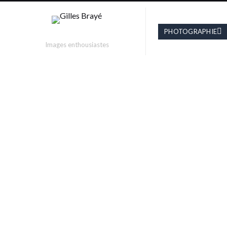
PHOTOGRAPHIE
Photographie
Images enthousiastes
MARIAGE
Extrait de reportages de mariage
(projets personnels).
PROJECT INFO
Visit website
PROJECT TYPE
#
photographie